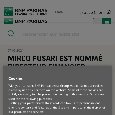
Go
to
Espace Client
FRANCE
main
content
Home
|
Actualités & médias
|
MIRCO FUSARI EST NOMMÉ
DIRECTEUR FINANCIER
27.09.2021
MIRCO FUSARI EST NOMMÉ
DIRECTEUR FINANCIER
Cookies
BNP Paribas Leasing Solutions, leader
With your consent, BNP Paribas Lease Group would like to use cookies
européen du financement
placed by us or by partners on this website. Some of these cookies are
strictly necessary for the proper functioning of this website. Others are
d’équipements professionnels, annonce
used for the following purposes:
la nomination de Mirco Fusari en tant
- setting your preferences: These cookies allow us to personalize and
que Directeur Financier. Il remplace
offer the content and features of the Site and in particular the display of
our products and services;
Gianluca Masciadri, nommé Directeur