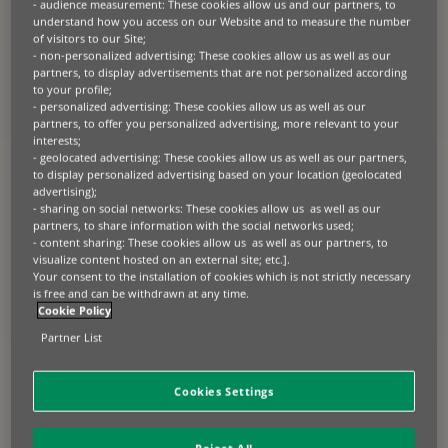
- audience measurement: These cookies allow us and our partners, to
financier de BNL. Dans le cadre de ses
understand how you access on our Website and to measure the number
of visitors to our Site;
fonctions, Mirco rapporte directement
- non-personalized advertising: These cookies allow us as well as our
à Isabelle Loc, Administratrice
partners, to display advertisements that are not personalized according
Directrice générale de BNP Paribas
to your profile;
- personalized advertising: These cookies allow us as well as our
Leasing Solutions.
partners, to offer you personalized advertising, more relevant to your
interests;
Mirco Fusari, 46 ans, possède plus de 21 ans d’expérience dans le
- geolocated advertising: These cookies allow us as well as our partners,
secteur du leasing. Après une première expérience dans une banque
to display personalized advertising based on your location (geolocated
italienne, il rejoint BNP Paribas Leasing Solutions en 2000. Au cours
advertising);
de ses premières années chez BNP Paribas Leasing Solutions, il
- sharing on social networks: These cookies allow us as well as our
occupe différents postes au sein du département financier. En 2003, il
partners, to share information with the social networks used;
fait partie de l’équipe Accounting, Reporting and Regulatory Affairs et
- content sharing: These cookies allow us as well as our partners, to
devient Head of ALM & Management Control en 2004.
visualize content hosted on an external site; etc.].
Your consent to the installation of cookies which is not strictly necessary
En 2009, il est nommé Deputy CFO et s’occupe de la fusion avec BNL
is free and can be withdrawn at any time.
et Fortis pour le département Finance. En 2012, il devient directeur
Cookie Policy
financier de la branche italienne de BNP Paribas Leasing Solutions et
membre du comité exécutif local. En 2017, il est nommé responsable
Partner List
du contrôle de gestion au sein de la division Leasing Solutions
Corporate Finance en France.
Cookies Settings
Mirco Fusari est diplômé en économie de l’Université de Bologne.