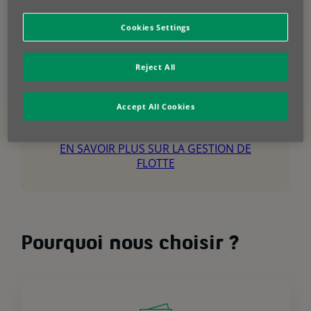
de croissance.
Cookies Settings
Découvrez nos options de financement et
trouvez la solution adaptée à votre entreprise.
Reject All
EN SAVOIR PLUS SUR LES SOLUTIONS DE
FINANCEMENT
Accept All Cookies
Découvrez comment nos solutions de gestion
d’actifs peuvent simplifier votre quotidien.
EN SAVOIR PLUS SUR LA GESTION DE
FLOTTE
Pourquoi nous choisir ?