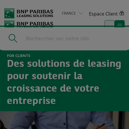
Go
to
Espace Client
FRANCE
main
content
Home
|
Pour les clients
FOR CLIENTS
Des solutions de leasing
pour soutenir la
croissance de votre
entreprise