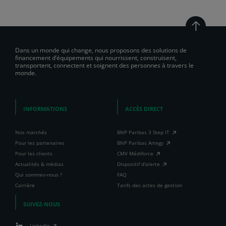
Dans un monde qui change, nous proposons des solutions de
financement d’équipements qui nourrissent, construisent,
transportent, connectent et soignent des personnes à travers le
monde.
INFORMATIONS
ACCÈS DIRECT
Nos marchés
BNP Paribas 3 Step IT
Pour les partenaires
BNP Paribas Artegy
Pour les clients
CMV Médiforce
Actualités & médias
Dispositif d'alerte
Qui sommes-nous ?
FAQ
Carrière
Tarifs des actes de gestion
SUIVEZ-NOUS
LinkedIn