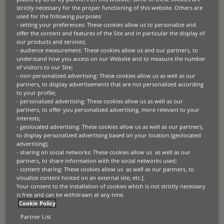
nécessaires à leur développement – sans
strictly necessary for the proper functioning of this website. Others are
immobiliser le capital dont elles ont besoin pour
used for the following purposes:
- setting your preferences: These cookies allow us to personalize and
rester compétitives.
offer the content and features of the Site and in particular the display of
our products and services;
Depuis plus de 70 ans, nous accompagnons des
- audience measurement: These cookies allow us and our partners, to
entreprises de toutes tailles pour financer les actifs
understand how you access on our Website and to measure the number
qui alimentent leurs opérations : des machines
of visitors to our Site;
agricoles et flottes de construction aux
- non-personalized advertising: These cookies allow us as well as our
partners, to display advertisements that are not personalized according
technologies de santé et infrastructures IT.
to your profile;
- personalized advertising: These cookies allow us as well as our
Notre expertise couvre les secteurs qui
partners, to offer you personalized advertising, more relevant to your
nourrissent, construisent, connectent, déplacent
interests;
et soignent les populations partout dans le monde.
- geolocated advertising: These cookies allow us as well as our partners,
to display personalized advertising based on your location (geolocated
En tant que membre de BNP Paribas – première
advertising);
banque en Europe, présente dans 65 pays – nous
- sharing on social networks: These cookies allow us as well as our
apportons la stabilité et la portée internationale
partners, to share information with the social networks used;
d’un grand groupe bancaire à chaque relation
- content sharing: These cookies allow us as well as our partners, to
visualize content hosted on an external site; etc.].
client.
Your consent to the installation of cookies which is not strictly necessary
is free and can be withdrawn at any time.
Cookie Policy
Libérez votre potentiel
Partner List