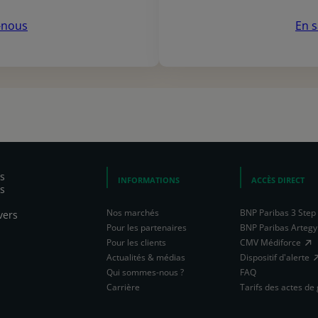
-nous
En s
s
INFORMATIONS
ACCÈS DIRECT
s
Nos marchés
BNP Paribas 3 Step 
vers
Pour les partenaires
BNP Paribas Artegy
Pour les clients
CMV Médiforce
Actualités & médias
Dispositif d'alerte
Qui sommes-nous ?
FAQ
Carrière
Tarifs des actes de