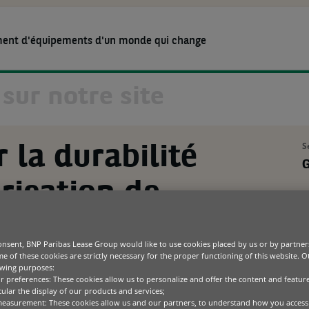
ment d'équipements d'un monde qui change
ACTUALITÉS ET MÉDIAS
NOTRE ENTREPRISE
CARRIÈRE
ilité dans la fabrication de céramiques
S
 la durabilité
Équipements
Options de financement d’équipements
Bureautique
Blogs
Notre raison d’être
G
2026
Les pôles opérationnels
Le comité de Direction
Gestion de flotte et d’actifs
Green Tech
Cas clients
rication de
Commercial, Personal
générale
Product as 
Banking & Services
IT & télécommunications
Études et recheches
P
Développement durable
La finance durable
C
Médical
s
Media center
Technologies spécialisées
onsent, BNP Paribas Lease Group would like to use cookies placed by us or by partner
P
e of these cookies are strictly necessary for the proper functioning of this website. 
owing purposes:
I
ur preferences: These cookies allow us to personalize and offer the content and feature
cular the display of our products and services;
measurement: These cookies allow us and our partners, to understand how you access
a Spa est une force pionnière dans la fabrication de