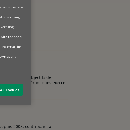
sements that are
d advertising,
dvertising
with the social
 external site;
rawn at any
– a menacé les objectifs de
 fabrication de céramiques exerce
All Cookies
 depuis 2008, contribuant à