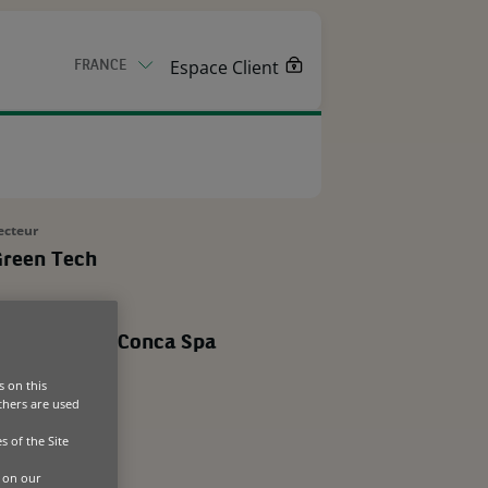
Espace Client
FRANCE
CONTACTEZ-NOUS
ecteur
 professionnels en Europe | Perspectives
reen Tech
a Service
artenaire / Client
eramica del Conca Spa
s on this
ays
Others are used
talie
s of the Site
 on our