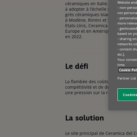
Website and 
céramiques en Italie. Reconnue pou
- non-person
à adopter à l’échelle mondiale le 
not personal
grès céramiques blancs et à utilise
- personaliz
à Modène, Rimini et Saint-Marin, 
more relevan
Etats-Unis, Ceramica del Conca ex
- geolocated
Europe et en Amérique du Nord, gén
based on you
en 2022.
- sharing on
networks us
- content sh
etc.].
Your consent
time.
Le défi
Cookie Pol
Partner List
​La flambée des coûts énergétiques 
compétitivité et de durabilité de 
une pression sur la rentabilité et 
Cookies
La solution
​Le site principal de Ceramica del