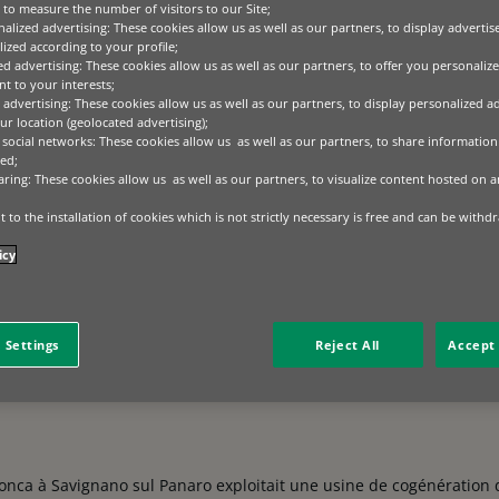
to measure the number of visitors to our Site;
r son innovation, l’entreprise a été l’une des premières
alized advertising: These cookies allow us as well as our partners, to display adverti
processus de création de carreaux vitrés simples sur des
ized according to your profile;
r la technologie des grès en porcelaine. Avec des usines
ed advertising: These cookies allow us as well as our partners, to offer you personalize
et une installation supplémentaire au Tennessee, aux
t to your interests;
porte 80% de ses produits vers des marchés clés en
 advertising: These cookies allow us as well as our partners, to display personalized a
érant un chiffre d’affaires total de 180 millions d’euros
r location (geolocated advertising);
 social networks: These cookies allow us as well as our partners, to share information 
ed;
aring: These cookies allow us as well as our partners, to visualize content hosted on an
 to the installation of cookies which is not strictly necessary is free and can be withd
icy
+ 150% pour l’électricité et + 200% pour le gaz entre 2019 et 2023 
Ceramica del Conca. La forte consommation d’énergie inhérente à la
la responsabilité environnementale.
 Settings
Reject All
Accept 
 Conca à Savignano sul Panaro exploitait une usine de cogénération