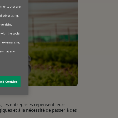
sements that are
d advertising,
dvertising
with the social
 external site;
rawn at any
All Cookies
, les entreprises repensent leurs
ques et à la nécessité de passer à des