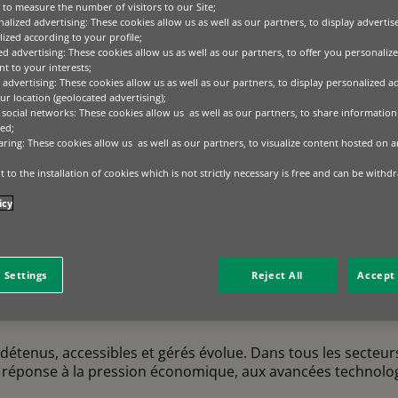
to measure the number of visitors to our Site;
alized advertising: These cookies allow us as well as our partners, to display adverti
ized according to your profile;
ed advertising: These cookies allow us as well as our partners, to offer you personalize
t to your interests;
 advertising: These cookies allow us as well as our partners, to display personalized a
r location (geolocated advertising);
 social networks: These cookies allow us as well as our partners, to share information 
ed;
aring: These cookies allow us as well as our partners, to visualize content hosted on an
 to the installation of cookies which is not strictly necessary is free and can be withd
icy
 Settings
Reject All
Accept 
étenus, accessibles et gérés évolue. Dans tous les secteurs
 réponse à la pression économique, aux avancées technologi