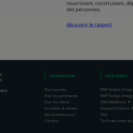
nourrissent, construisent, dé
des personnes.
découvrir le rapport
s
INFORMATIONS
ACCÈS DIRECT
s
Nos marchés
BNP Paribas 3 Step 
vers
Pour les partenaires
BNP Paribas Artegy
Pour les clients
CMV Médiforce
Actualités & médias
Dispositif d'alerte
Qui sommes-nous ?
FAQ
Carrière
Tarifs des actes de