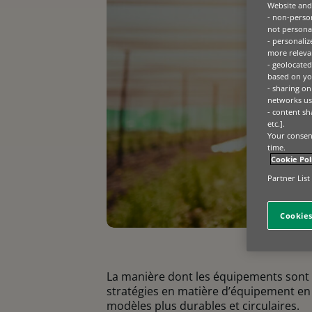
Website and 
- non-person
not personal
- personaliz
more relevan
- geolocated
based on you
- sharing on
networks us
- content sh
etc.].
Your consent
time.
Cookie Pol
Partner List
Cookies
La manière dont les équipements sont d
stratégies en matière d’équipement en
modèles plus durables et circulaires.