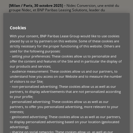
[Milan / Paris, 30 octobre 2025]
– Nidec Conversion, une entité du
groupe Nidec, et BNP Paribas Leasing Solutions, leader du
financement d’équipements en Europe, annoncent aujourd’hui un
partenariat stratégique visant à accélérer le déploiement des
infrastructures de mobilité électrique et d’efficacité énergétique dans
Cookies
toute l’Europe.
With your consent, BNP Paribas Lease Group would like to use cookies
Ce partenariat couvre l’Italie, l’Espagne, la région DACH, la Belgique,
placed by us or by partners on this website. Some of these cookies are
les Pays-Bas, la France, le Royaume-Uni, la Norvège, la Finlande, la
strictly necessary for the proper functioning of this website. Others are
Suède, la Pologne et la Roumanie. Il facilitera l’acquisition et le
used for the following purposes:
déploiement des produits et services de Nidec Conversion grâce à
- setting your preferences: These cookies allow us to personalize and
des solutions de financement conçues pour maximiser l’efficacité
offer the content and features of the Site and in particular the display of
financière. Ces solutions soutiendront un grand nombre de clients,
our products and services;
notamment les opérateurs de bornes de recharge, les gestionnaires
- audience measurement: These cookies allow us and our partners, to
de flottes, les stations-service, les prestataires de services et les
understand how you access on our Website and to measure the number
distributeurs.
of visitors to our Site;
- non-personalized advertising: These cookies allow us as well as our
Ce partenariat offrira un financement dédié aux équipements et
partners, to display advertisements that are not personalized according
solutions d’infrastructures de recharge pour véhicules électriques
to your profile;
proposés par Nidec Conversion. Les offres seront accessibles aux
- personalized advertising: These cookies allow us as well as our
entreprises, quelle que soit leur taille, afin de faciliter leur passage à
partners, to offer you personalized advertising, more relevant to your
l’électrification et plus largement à une énergie durable.
interests;
- geolocated advertising: These cookies allow us as well as our partners,
Gilbert Khawam, Vice-président
to display personalized advertising based on your location (geolocated
advertising);
Power & e-Mobility Products chez
- sharing on social networks: These cookies allow us as well as our