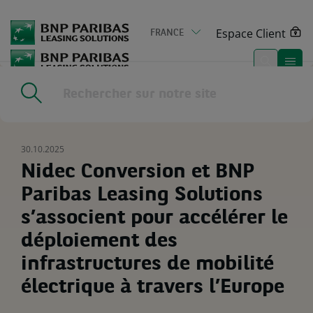
Go
to
Espace Client
FRANCE
main
content
Home
|
Actualités & médias
|
Nidec Conversion et BNP Paribas
Leasing Solutions s’associent pour accélérer le déploiement des
infrastructures de mobilité électrique à travers l’Europe
30.10.2025
Nidec Conversion et BNP
Paribas Leasing Solutions
s’associent pour accélérer le
déploiement des
infrastructures de mobilité
électrique à travers l’Europe