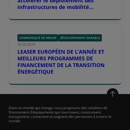
accélérer le déploiement des
infrastructures de mobilité
électrique à travers l’Europe
COMMUNIQUÉ DE PRESSE
DÉVELOPPEMENT DURABLE
05.06.2024
LEASER EUROPÉEN DE L’ANNÉE ET
MEILLEURS PROGRAMMES DE
FINANCEMENT DE LA TRANSITION
ÉNERGÉTIQUE
Dans un monde qui change, nous proposons des solutions de
financement d’équipements qui nourrissent, construisent,
transportent, connectent et soignent des personnes à travers le
monde.