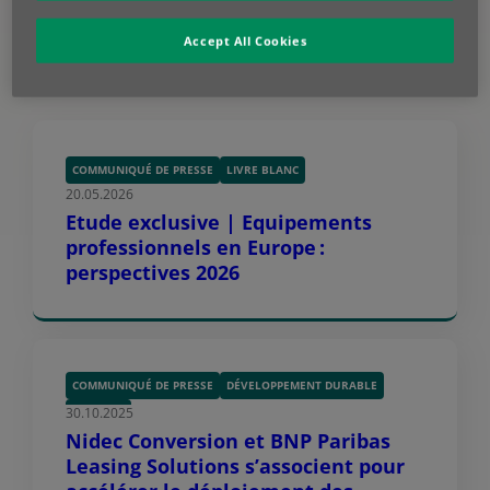
partager cet article
Communiqué de
Accept All Cookies
presse
COMMUNIQUÉ DE PRESSE
LIVRE BLANC
20.05.2026
Etude exclusive | Equipements
professionnels en Europe :
perspectives 2026
COMMUNIQUÉ DE PRESSE
DÉVELOPPEMENT DURABLE
30.10.2025
MOBILITÉ
Nidec Conversion et BNP Paribas
Leasing Solutions s’associent pour