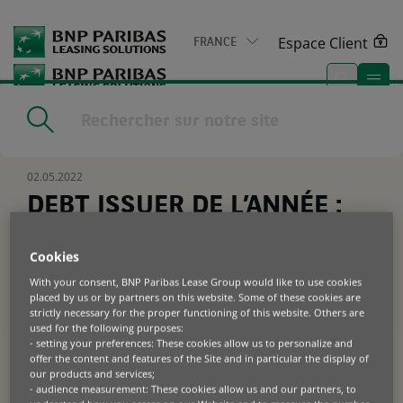
Go
to
Espace Client
FRANCE
main
content
Home
|
Actualités & médias
|
DEBT ISSUER DE L’ANNÉE : GLOBAL
CAPITAL EUROPEAN SECURITIZATION AWARDS
02.05.2022
DEBT ISSUER DE L’ANNÉE :
GLOBAL CAPITAL EUROPEAN
Cookies
SECURITIZATION AWARDS
With your consent, BNP Paribas Lease Group would like to use cookies
placed by us or by partners on this website. Some of these cookies are
strictly necessary for the proper functioning of this website. Others are
Lors des Global Capital European
used for the following purposes:
Securitisation Awards qui ont eu lieu à
- setting your preferences: These cookies allow us to personalize and
offer the content and features of the Site and in particular the display of
Londres le 27 avril, nous avons reçu le
our products and services;
prix du Debt Issuer of the Year pour
- audience measurement: These cookies allow us and our partners, to