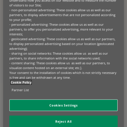
notre première opération de titrisation
understand how you access on our Website and to measure the number
of visitors to our Site;
qui a été réalisée en fin 2021.
- non-personalized advertising: These cookies allow us as well as our
partners, to display advertisements that are not personalized according
Organisés par Global Capital, ces prix rassemblent plus de 300
to your profile;
acteurs du marché. Leur attribution se fonde sur un vaste processus
- personalized advertising: These cookies allow us as well as our
de recherche, y compris un sondage en ligne et des pitchs.
partners, to offer you personalized advertising, more relevant to your
interests;
- geolocated advertising: These cookies allow us as well as our partners,
En nous décernant ce prix, Global Capital a souligné la qualité de
to display personalized advertising based on your location (geolocated
notre pitch. Ils ont également apprécié le caractère innovant de notre
opération de titrisation. En effet, la transaction de 500 millions
advertising);
d’euros a été la première titrisation publique jamais réalisée sur des
- sharing on social networks: These cookies allow us as well as our
contrats de location d’équipements professionnels en Europe avec un
partners, to share information with the social networks used;
placement de toutes les tranches aux investisseurs. Le succès de
- content sharing: These cookies allow us as well as our partners, to
cette transaction nous a permis d’étendre notre offre de services au
visualize content hosted on an external site; etc.].
bénéfice de nos clients, qui sont principalement des entreprises de
Your consent to the installation of cookies which is not strictly necessary
taille moyenne et des PME de l’économie réelle. L’opération a suscité
is free and can be withdrawn at any time.
une forte demande des investisseurs et a été sursouscrite dans toute
Cookie Policy
la structure du capital.
Partner List
Le prix a été reçu par Isabelle Loc, CEO de BNP Paribas Leasing
Solutions.
Cookies Settings
En savoir plus sur notre toute première opération de titrisation.
Reject All