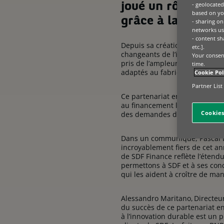
- geolocated
joué un rôle déte
based on you
grâce à la créati
- sharing on
networks us
- content sh
Depuis sa création, SDF Finan
etc.].
changeants de l’industrie agr
Your consent
pris de l’ampleur et s’étenden
time.
adaptés au fabricant, à son va
Cookie Pol
Partner List
Ce partenariat entre la sociét
au financement les plus approp
Cookies
des demandes des clients et 
Dans un communiqué, Pascal La
incroyablement fiers de cet an
de SDF Finance reflète l’éten
permettons à SDF et à ses conc
qui les aident à croître de man
Alessandro Maritano, Directeu
du succès de ce partenariat ent
à l’innovation durable est un 