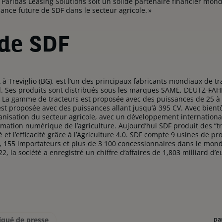
 Paribas Leasing Solutions soit un solide partenaire financier mondi
ance future de SDF dans le secteur agricole. »
 de SDF
st à Treviglio (BG), est l’un des principaux fabricants mondiaux de 
l. Ses produits sont distribués sous les marques SAME, DEUTZ-FAHR
t. La gamme de tracteurs est proposée avec des puissances de 25 
 proposée avec des puissances allant jusqu’à 395 CV. Avec bientôt
anisation du secteur agricole, avec un développement internationa
mation numérique de l’agriculture. Aujourd’hui SDF produit des “tr
et l’efficacité grâce à l’Agriculture 4.0. SDF compte 9 usines de p
, 155 importateurs et plus de 3 100 concessionnaires dans le mond
, la société a enregistré un chiffre d’affaires de 1,803 milliard d’
ué de presse
pa