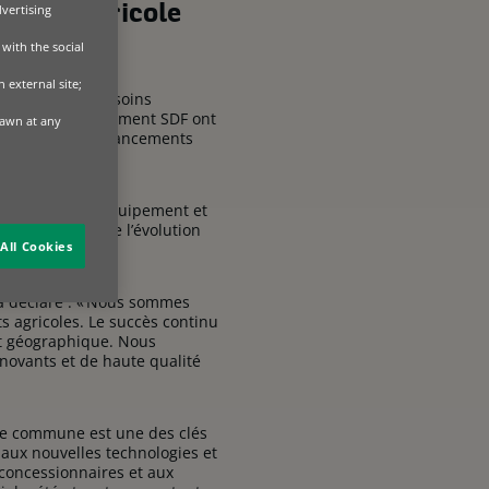
dvertising
ecteur agricole
with the social
 external site;
répondent aux besoins
gramme de financement SDF ont
rawn at any
 vente et des financements
tir l’accès à l’équipement et
Finance à suivre l’évolution
All Cookies
a déclaré : « Nous sommes
s agricoles. Le succès continu
nt géographique. Nous
nnovants et de haute qualité
ale commune est une des clés
s aux nouvelles technologies et
 concessionnaires et aux