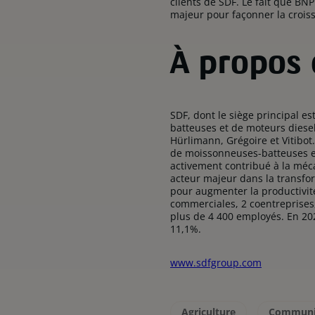
clients de SDF. Le fait que BNP
majeur pour façonner la croiss
À propos
SDF, dont le siège principal e
batteuses et de moteurs diese
Hürlimann, Grégoire et Vitibo
de moissonneuses-batteuses est
activement contribué à la méc
acteur majeur dans la transfor
pour augmenter la productivité 
commerciales, 2 coentreprises
plus de 4 400 employés. En 2022
11,1%.
www.sdfgroup.com
Agriculture
Communiq