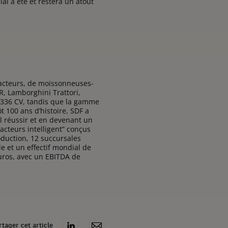
al a été et restera un atout
tracteurs, de moissonneuses-
, Lamborghini Trattori,
à 336 CV, tandis que la gamme
 100 ans d’histoire, SDF a
l réussir et en devenant un
acteurs intelligent” conçus
roduction, 12 succursales
e et un effectif mondial de
euros, avec un EBITDA de
rtager cet article