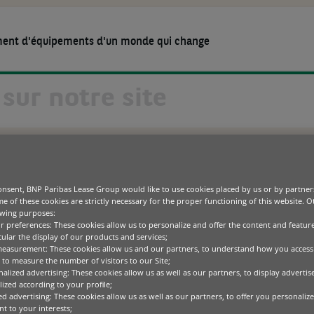
ment d'équipements d'un monde qui change
ACTUALITÉS ET MÉDIAS
NOTRE ENTREPRISE
CARRIÈRE
ING SOLUTIONS ET SAME DEUTZ-FAHR (SDF) CÉLÈBRENT LES 25 ANS D’UN 
BAS LEASING SOLUTI
Équipements
Options de financement d’équipements
Bureautique
Blogs
Notre raison d’être
2026
Les pôles opérationnels
Le comité de Direction
Gestion de flotte et d’actifs
Green Tech
Cas clients
TZ-FAHR (SDF) CÉL
onsent, BNP Paribas Lease Group would like to use cookies placed by us or by partner
Commercial, Personal
générale
Product as 
Banking & Services
e of these cookies are strictly necessary for the proper functioning of this website. 
IT & télécommunications
Études et recheches
Développement durable
owing purposes:
La finance durable
Médical
NS D’UN PARTENARIAT
ur preferences: These cookies allow us to personalize and offer the content and feature
Media center
cular the display of our products and services;
Technologies spécialisées
measurement: These cookies allow us and our partners, to understand how you access
to measure the number of visitors to our Site;
alized advertising: These cookies allow us as well as our partners, to display adverti
Paribas Leasing Solutions et Same Deut
ized according to your profile;
ed advertising: These cookies allow us as well as our partners, to offer you personalize
inquième anniversaire de partenariat. C
t to your interests;