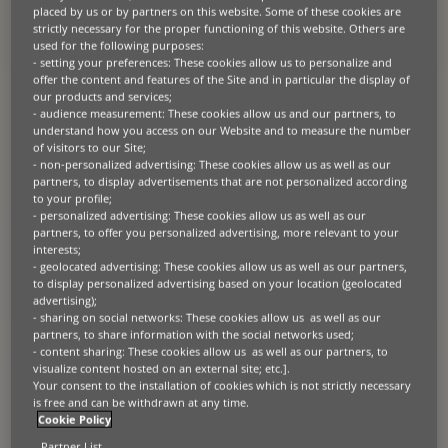
de
compétitivité
. Pourtant, dans un contexte
placed by us or by partners on this website. Some of these cookies are
marqué par l’
innovation rapide
, les
enjeux
strictly necessary for the proper functioning of this website. Others are
used for the following purposes:
environnementaux
et la
pression sur la
- setting your preferences: These cookies allow us to personalize and
trésorerie
,
posséder
ces actifs n’est plus toujours
offer the content and features of the Site and in particular the display of
la solution la plus pertinente.
our products and services;
- audience measurement: These cookies allow us and our partners, to
Chez
BNP Paribas Leasing Solutions
, nous
understand how you access on our Website and to measure the number
of visitors to our Site;
accompagnons les entreprises pour
transformer
- non-personalized advertising: These cookies allow us as well as our
leur approche
:
accéder aux équipements
plutôt
partners, to display advertisements that are not personalized according
que les posséder, c’est
optimiser leurs
to your profile;
coûts
,
bénéficier des dernières technologies
sans
- personalized advertising: These cookies allow us as well as our
partners, to offer you personalized advertising, more relevant to your
immobilisation financière lourde, et
s’inscrire dans
interests;
une démarche durable
.
- geolocated advertising: These cookies allow us as well as our partners,
to display personalized advertising based on your location (geolocated
Découvrez notre vision en vidéo
advertising);
- sharing on social networks: These cookies allow us as well as our
Cette vidéo illustre
notre approche
et reflète
partners, to share information with the social networks used;
l’impact que nous cherchons à créer chaque jour
- content sharing: These cookies allow us as well as our partners, to
visualize content hosted on an external site; etc.].
aux côtés de nos partenaires et de nos clients :
Your consent to the installation of cookies which is not strictly necessary
soutenir la croissance, accompagner la
is free and can be withdrawn at any time.
transformation et aider les entreprises à évoluer
Cookie Policy
vers des modèles plus durables
.
Partner List