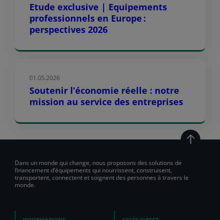
Etude exclusive | Equipements
professionnels en Europe :
perspectives 2026
01.05.2026
Soutenir l’économie réelle : notre
mission au service des entreprises
Dans un monde qui change, nous proposons des solutions de
financement d’équipements qui nourrissent, construisent,
transportent, connectent et soignent des personnes à travers le
monde.
INFORMATIONS
ACCÈS DIRECT