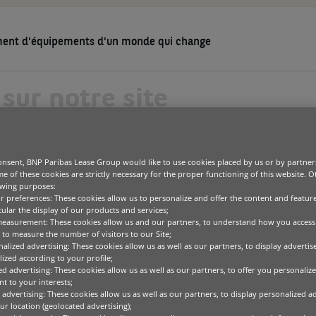
ment d'équipements d'un monde qui change
ACTUALITÉS ET MÉDIAS
NOTRE ENTREPRISE
CARRIÈRE
RTS ÉVENTUELS DE REPRÉSENTATION ENTRE LES FEMMES ET LES HOMMES
IN : ECARTS ÉVENTUEL
Équipements
onsent, BNP Paribas Lease Group would like to use cookies placed by us or by partner
Options de financement d’équipements
Bureautique
Blogs
Notre raison d’être
2026
Les pôles opérationnels
e of these cookies are strictly necessary for the proper functioning of this website. 
Le comité de Direction
Gestion de flotte et d’actifs
Green Tech
Cas clients
owing purposes:
NTATION ENTRE LES 
Commercial, Personal
générale
Product as 
ur preferences: These cookies allow us to personalize and offer the content and feature
Banking & Services
IT & télécommunications
Études et recheches
cular the display of our products and services;
Développement durable
La finance durable
Médical
measurement: These cookies allow us and our partners, to understand how you access
HOMMES
Media center
to measure the number of visitors to our Site;
Technologies spécialisées
alized advertising: These cookies allow us as well as our partners, to display adverti
ized according to your profile;
ed advertising: These cookies allow us as well as our partners, to offer you personalize
isant à assurer une répartition équilibrée de chaque sexe parmi le
t to your interests;
ntes dans l’entreprise.
 advertising: These cookies allow us as well as our partners, to display personalized a
r location (geolocated advertising);