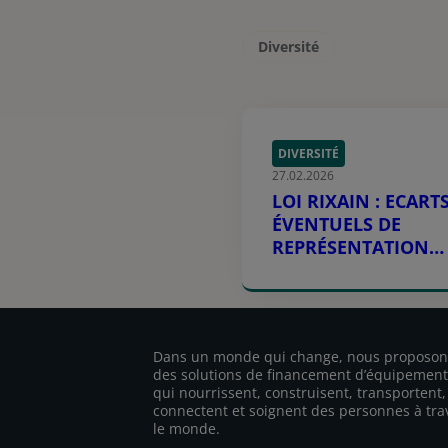
Diversité
DIVERSITÉ
27.02.2026
LOI RIXAIN : ECART
ÉVENTUELS DE
REPRÉSENTATION
ENTRE LES FEMMES 
LES HOMMES
Dans un monde qui change, nous proposon
des solutions de financement d’équipement
qui nourrissent, construisent, transportent,
connectent et soignent des personnes à tra
le monde.