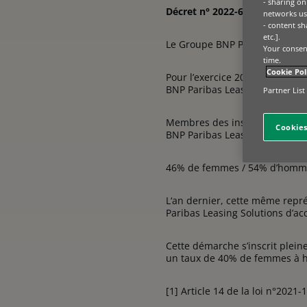
- sharing on
Décret n° 2022-680 du 26 avri
networks us
- content sh
etc.].
Le Groupe BNP Paribas est eng
Your consent
time.
Cookie Pol
Pour l’exercice 2023, au titre
BNP Paribas Leasing Solutions 
Partner List
Membres des instances dirigea
Cookies
BNP Paribas Leasing Solutions
46% de femmes / 54% d’hom
L‘an dernier, cette même repr
Paribas Leasing Solutions d’ac
Cette démarche s’inscrit plei
un taux de 40% de femmes à h
[1] Article 14 de la loi n°202