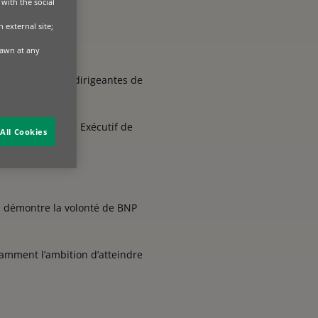
with the social
 external site;
.
rawn at any
ns les instances dirigeantes de
ondant au Comité Exécutif de
All Cookies
n démontre la volonté de BNP
tamment l’ambition d’atteindre