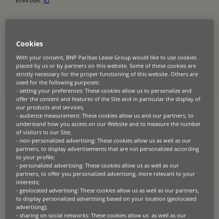
‘Envirotec’
ici
Partout en Europe, les entreprises sont vivement encouragées à
investir dans des pratiques plus respectueuses de l’environnement,
mais les coûts initiaux élevés et les défis opérationnels entravent ces
Cookies
investissements. Neil Pein, CEO chez BNP Paribas Leasing Solutions,
explique comment l’intégration des modèles Produit-as-Service
With your consent, BNP Paribas Lease Group would like to use cookies
(PaaS) peut améliorer l’accessibilité aux technologies vertes, soutenir
placed by us or by partners on this website. Some of these cookies are
l’économie circulaire et aider les organisations à répondre à
l’évolution des exigences réglementaires.
strictly necessary for the proper functioning of this website. Others are
used for the following purposes:
- setting your preferences: These cookies allow us to personalize and
L’objectif
de 42,5 %
de l’UE en matière d’énergies renouvelables d’ici à
offer the content and features of the Site and in particular the display of
2030 oblige les entreprises de toutes les industries à repenser leurs
our products and services;
business modèles. De nouvelles réglementations telles que les zones
- audience measurement: These cookies allow us and our partners, to
à faible émission, les mandats en matière d’efficacité énergétique et
understand how you access on our Website and to measure the number
les exigences de déclaration comme la Directive de l’UE sur les
rapports sur la durabilité des entreprises font que les entreprises
of visitors to our Site;
doivent adopter des pratiques plus durables. Bien que ces politiques
- non-personalized advertising: These cookies allow us as well as our
posent des défis, elles offrent aussi aux entreprises l’opportunité
partners, to display advertisements that are not personalized according
d’investir dans les technologies vertes.
to your profile;
- personalized advertising: These cookies allow us as well as our
partners, to offer you personalized advertising, more relevant to your
Heureusement, le secteur des
technologies vertes
regorge de
interests;
solutions innovantes prêtes à soutenir les entreprises dans ce
- geolocated advertising: These cookies allow us as well as our partners,
parcours. Des points de recharge de véhicule électrique, aux
panneaux solaires en passant par l’éclairage LED, les technologies
to display personalized advertising based on your location (geolocated
vertes se développent rapidement et seront au cœur de l’aide
advertising);
apportée aux organisations pour réduire leurs émissions de carbone.
- sharing on social networks: These cookies allow us as well as our