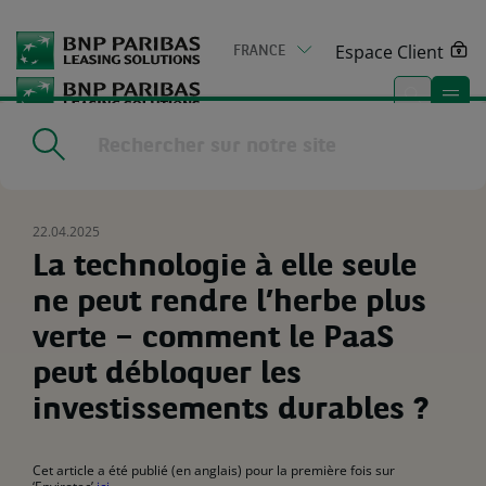
Go
to
Espace Client
FRANCE
main
content
Home
|
Actualités & médias
|
La technologie à elle seule ne peut
rendre l’herbe plus verte – comment le PaaS peut débloquer les
investissements durables ?
22.04.2025
La technologie à elle seule
ne peut rendre l’herbe plus
verte – comment le PaaS
peut débloquer les
investissements durables ?
Cet article a été publié (en anglais) pour la première fois sur