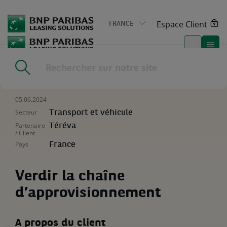
Go
to
Espace Client
FRANCE
main
content
Home
|
Actualités & médias
|
Verdir la chaîne
d’approvisionnement
05.06.2024
Secteur
Transport et véhicule
Partenaire
Téréva
/ Client
Pays
France
Verdir la chaîne
d’approvisionnement
A propos du client