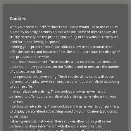
Téréva (enseigne du Groupe Martin
Belaysoud
) est un acteur
dynamique du secteur français des équipements en génie climatique,
plomberie, assainissement et domotique. L’entreprise s’appuie sur
Cookies
plus de 2 000 collaborateurs qui se consacrent à la qualité,
l’accessibilité et l’innovation pour fournir plus de 100 000 produits à
With your consent, BNP Paribas Lease Group would like to use cookies
plus de 60 000 partenaires dans tout le pays. Respect des délais,
placed by us or by partners on this website. Some of these cookies are
achats simplifiés et prix compétitifs font partie de ses engagements,
strictly necessary for the proper functioning of this website. Others are
qui en font le partenaire de confiance pour les entreprises de toutes
used for the following purposes:
les tailles.
- setting your preferences: These cookies allow us to personalize and
offer the content and features of the Site and in particular the display of
our products and services;
- audience measurement: These cookies allow us and our partners, to
understand how you access on our Website and to measure the number
Le défi
of visitors to our Site;
- non-personalized advertising: These cookies allow us as well as our
Avec l’arrivée à maturité de sa flotte de livraison, Téréva souhaitait la
partners, to display advertisements that are not personalized according
renouveler sans compromettre les valeurs au cœur de son identité.
to your profile;
Dans l’esprit de sa feuille de route de durabilité, articulée autour de
- personalized advertising: These cookies allow us as well as our
quatre piliers (employeur responsable, protection de l’environnement,
partners, to offer you personalized advertising, more relevant to your
achats responsables et impact positif au niveau local), l’entreprise
interests;
cherchait une solution à la fois pratique et durable.
- geolocated advertising: These cookies allow us as well as our partners,
to display personalized advertising based on your location (geolocated
advertising);
- sharing on social networks: These cookies allow us as well as our
partners, to share information with the social networks used;
La solution