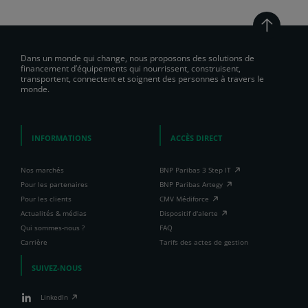
Dans un monde qui change, nous proposons des solutions de
financement d’équipements qui nourrissent, construisent,
transportent, connectent et soignent des personnes à travers le
monde.
INFORMATIONS
ACCÈS DIRECT
Nos marchés
BNP Paribas 3 Step IT
Pour les partenaires
BNP Paribas Artegy
Pour les clients
CMV Médiforce
Actualités & médias
Dispositif d'alerte
Qui sommes-nous ?
FAQ
Carrière
Tarifs des actes de gestion
SUIVEZ-NOUS
LinkedIn